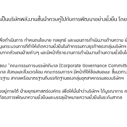
การเป็นบริษัทพลังงานชั้นนําควบคู่ไปกับการพัฒนาอย่างยั่งยืน โด
” เพื่อดําเนินการ กําหนดนโยบาย กลยุทธ์ และแผนการดําเนินงานด้านความ 
ุนกระบวนการที่ทําให้เกิดความยั่งยืนในกิจกรรมทางธุรกิจของกลุ่มบริษั
นจากตัวแทนฝ่ายต่างๆ และมีหน้าที่รายงานการดําเนินงานด้านความยั่งย
ิดชอบของ “คณะกรรมการบรรษัทภิบาล (Corporate Governance Committ
ทภิบาล สังคมและสิ่งแวดล้อม คณะกรรมการฯ มีหน้าที่ให้ข้อเสนอแนะ ชี้แ
าตรฐาน สากลหรือมาตรฐานที่บรรทัดฐานของกลุ่มอุตสาหกรรมของบริษัทฯ
่งอยู่ภายใต้ ฝ่ายยุทธศาสตร์องค์กร เพื่อให้มั่นใจว่าบริษัทฯ ได้บูรณาการ
ี่ดีของการพัฒนาความยั่งยืนและบรรลุเป้าหมายความยั่งยืนในระดับสากล