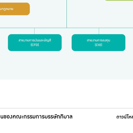
านของคณะกรรมการบรรษัทภิบาล
ดาวน์โห