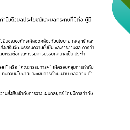
ยคํานึงถึงผลประโยชน์และผลกระทบที่มีต่อ ผู้มี
ยั่งยืนขององค์กรให้สอดคล้องกับนโยบาย กลยุทธ์ และ
ทฯ ส่งเสริมวัฒนธรรมความยั่งยืน และรายงานผล การดํา
ืนโดยตรงต่อคณะกรรมการบรรษัทภิบาลเป็น ประจํา
ee)” หรือ “คณะกรรมการฯ” ให้ครอบคลุมการกํากับ
นวทาง ทบทวนนโยบายและแผนการดําเนินงาน ตลอดจน กํา
 ความยั่งยืนเข้ากับการวางแผนกลยุทธ์ โดยมีการกํากับ