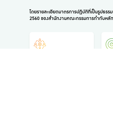
โดยรายละเอียดมาตรการปฏิบัติที่เป็นรูปธรรมเ
2560 ของสำนักงานคณะกรรมการกำกับหลักทรั
หลักปฏิบัติที่ 1
หลักป
ตระหนักถึงบทบาทและความรับผิด
กำหน
ชอบของคณะกรรมการบริษัทในฐานะ
หลัก
ผู้นำองค์กรที่สร้างคุณค่าให้แก่
ยั่งย
กิจการอย่างยั่งยืน
อ่านเพิ่มเติม
อ่าน