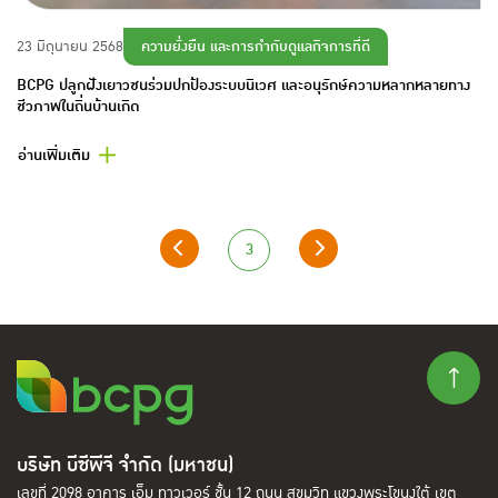
ความยั่งยืน และการกำกับดูแลกิจการที่ดี
23 มิถุนายน 2568
BCPG ปลูกฝังเยาวชนร่วมปกป้องระบบนิเวศ และอนุรักษ์ความหลากหลายทาง
ชีวภาพในถิ่นบ้านเกิด
อ่านเพิ่มเติม
3
บริษัท บีซีพีจี จำกัด (มหาชน)
เลขที่ 2098 อาคาร เอ็ม ทาวเวอร์ ชั้น 12 ถนน สุขุมวิท แขวงพระโขนงใต้ เขต