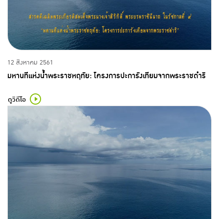
12 สิงหาคม 2561
มหานทีแห่งน้ำพระราชหฤทัย: โครงการปะการังเทียมจากพระราชดำริ
ดูวิดีโอ