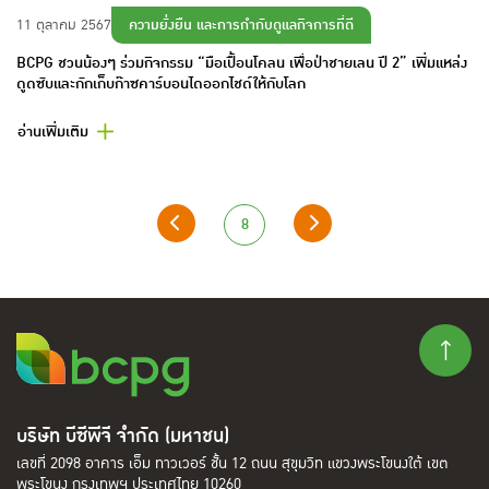
ความยั่งยืน และการกำกับดูแลกิจการที่ดี
11 ตุลาคม 2567
BCPG ชวนน้องๆ ร่วมกิจกรรม “มือเปื้อนโคลน เพื่อป่าชายเลน ปี 2” เพิ่มแหล่ง
ดูดซับและกักเก็บก๊าซคาร์บอนไดออกไชด์ให้กับโลก
อ่านเพิ่มเติม
8
บริษัท บีซีพีจี จำกัด (มหาชน)
เลขที่ 2098 อาคาร เอ็ม ทาวเวอร์ ชั้น 12 ถนน สุขุมวิท แขวงพระโขนงใต้ เขต
พระโขนง กรุงเทพฯ ประเทศไทย 10260