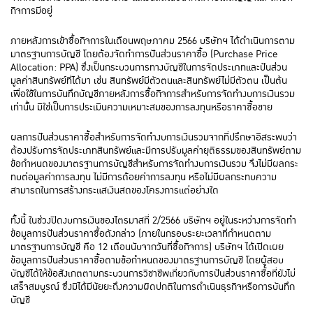
กิจการมีอยู่
ภายหลังการเข้าซื้อกิจการในเดือนพฤษภาคม 2566 บริษัทฯ ได้ดำเนินการตาม
มาตรฐานการบัญชี โดยต้องจัดทำการปันส่วนราคาซื้อ (Purchase Price
Allocation: PPA) ซึ่งเป็นกระบวนการทางบัญชีในการจัดประเภทและปันส่วน
มูลค่าสินทรัพย์ที่ได้มา เช่น สินทรัพย์มีตัวตนและสินทรัพย์ไม่มีตัวตน เป็นต้น
เพื่อใช้ในการบันทึกบัญชีภายหลังการซื้อกิจการสำหรับการจัดทำงบการเงินรวม
เท่านั้น มิใช่เป็นการประเมินความเหมาะสมของการลงทุนหรือราคาซื้อขาย
ผลการปันส่วนราคาซื้อสำหรับการจัดทำงบการเงินรวมจากที่ปรึกษาอิสระพบว่า
ต้องปรับการจัดประเภทสินทรัพย์และมีการปรับมูลค่ายุติธรรมของสินทรัพย์ตาม
ข้อกำหนดของมาตรฐานการบัญชีสำหรับการจัดทำงบการเงินรวม จึงไม่มีผลกระ
ทบต่อมูลค่าการลงทุน ไม่มีการด้อยค่าการลงทุน หรือไม่มีผลกระทบความ
สามารถในการสร้างกระแสเงินสดของโครงการแต่อย่างใด
ทั้งนี้ ในช่วงปิดงบการเงินของไตรมาสที่ 2/2566 บริษัทฯ อยู่ในระหว่างการจัดทำ
ข้อมูลการปันส่วนราคาซื้อดังกล่าว (ภายในกรอบระยะเวลาที่กำหนดตาม
มาตรฐานการบัญชี คือ 12 เดือนนับจากวันที่ซื้อกิจการ) บริษัทฯ ได้เปิดเผย
ข้อมูลการปันส่วนราคาซื้อตามข้อกำหนดของมาตรฐานการบัญชี โดยผู้สอบ
บัญชีได้ให้ข้อสังเกตตามกระบวนการวิชาชีพเกี่ยวกับการปันส่วนราคาซื้อที่ยังไม่
เสร็จสมบูรณ์ ซึ่งมิได้มีนัยยะถึงความผิดปกติในการดำเนินธุรกิจหรือการบันทึก
บัญชี