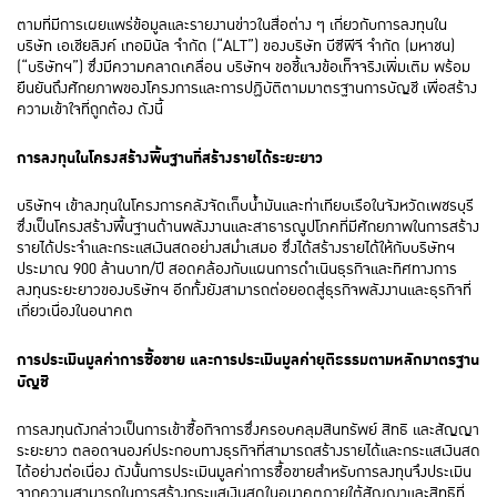
ตามที่มีการเผยแพร่ข้อมูลและรายงานข่าวในสื่อต่าง ๆ เกี่ยวกับการลงทุนใน
บริษัท เอเชียลิงค์ เทอมินัล จำกัด (“ALT”) ของบริษัท บีซีพีจี จำกัด (มหาชน)
(“บริษัทฯ”) ซึ่งมีความคลาดเคลื่อน บริษัทฯ ขอชี้แจงข้อเท็จจริงเพิ่มเติม พร้อม
ยืนยันถึงศักยภาพของโครงการและการปฏิบัติตามมาตรฐานการบัญชี เพื่อสร้าง
ความเข้าใจที่ถูกต้อง ดังนี้
การลงทุนในโครงสร้างพื้นฐานที่สร้างรายได้ระยะยาว
บริษัทฯ เข้าลงทุนในโครงการคลังจัดเก็บน้ำมันและท่าเทียบเรือในจังหวัดเพชรบุรี
ซึ่งเป็นโครงสร้างพื้นฐานด้านพลังงานและสาธารณูปโภคที่มีศักยภาพในการสร้าง
รายได้ประจำและกระแสเงินสดอย่างสม่ำเสมอ ซึ่งได้สร้างรายได้ให้กับบริษัทฯ
ประมาณ 900 ล้านบาท/ปี สอดคล้องกับแผนการดำเนินธุรกิจและทิศทางการ
ลงทุนระยะยาวของบริษัทฯ อีกทั้งยังสามารถต่อยอดสู่ธุรกิจพลังงานและธุรกิจที่
เกี่ยวเนื่องในอนาคต
การประเมินมูลค่าการซื้อขาย และการประเมินมูลค่ายุติธรรมตามหลักมาตรฐาน
บัญชี
การลงทุนดังกล่าวเป็นการเข้าซื้อกิจการซึ่งครอบคลุมสินทรัพย์ สิทธิ และสัญญา
ระยะยาว ตลอดจนองค์ประกอบทางธุรกิจที่สามารถสร้างรายได้และกระแสเงินสด
ได้อย่างต่อเนื่อง ดังนั้นการประเมินมูลค่าการซื้อขายสำหรับการลงทุนจึงประเมิน
จากความสามารถในการสร้างกระแสเงินสดในอนาคตภายใต้สัญญาและสิทธิที่