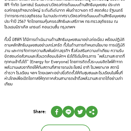
พีจี จำกัด (มหาชน) รับมอบรางวัลองค์กรต้นแบบด้านสิทธิมนุษยชน ประเภท
องค์กรธุรกิจขนาดใหญ่ ระดับดีเด่นจาก พันตำรวจเอก ทวี สอดส่อง รัฐมนตรี
ว่าการกระทรวงยุติธรรม ในงานประกาศรางวัลองค์กรต้นแบบด้านสิทธิมนุษยชน
ประจำปี 2567 จัดโดยกรมคุ้มครองสิทธิและเสรีภาพ กระทรวงยุติธรรม ณ
โรงแรมมิราเคิล แกรนด์ คอนเวนชั่น กรุงเทพฯ
ทั้งนี้ บีซีพีจี ได้มีการดำเนินงานด้านสิทธิมนุษยชนมาอย่างต่อเนื่อง พร้อมปฏิบัติ
ตามหลักสิทธิมนุษยชนอย่างเคร่งครัด ทั้งในด้านการกำหนดนโยบาย การปฏิบัติ
งาน และการจัดการความสัมพันธ์ทางธุรกิจ ซึ่งส่งเสริมความเท่าเทียม ความรับ
ผิดชอบต่อสังคมและสิ่งแวดล้อมบริษัทฯ ยังได้ริเริ่มโครงการ “พลังงานสะอาดที่
ทุกคนเข้าถึงได้” (Energy for Everyone) โดยการติดตั้งระบบผลิตไฟฟ้าจาก
พลังงานแสงอาทิตย์ให้กับสถานที่สาธารณประโยชน์ อาทิ โรงพยาบาล สถานี
ตำรวจ โรงเรียน ฯลฯ โดยเฉพาะอย่างยิ่งติดตั้งให้กับชุมชนและโรงเรียนในพื้นที่
ห่างไกลเพื่อเปิดโอกาสให้ทุกภาคส่วนสามารถเข้าถึงพลังงานสะอาดได้อย่างเท่า
เทียม
Share: