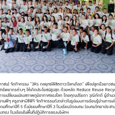
 (มหาชน) จัดกิจกรรม “3Rs กลยุทธ์พิชิตภาวะโลกเดือด” เพื่อปลูกฝังเยาวชน
ช้ทรัพยากรต่างๆ ให้เกิดประโยชน์สูงสุด ด้วยหลัก Reduce Reuse Recycle
การเปลี่ยนแปลงสภาพภูมิอากาศของโลก โดยคุณปรียดา วุฒิภักดี ผู้อำน
งาน
พี่ๆ ครูอาสาบีซีพีจี จัดกิจกรรมดังกล่าวในรูปแบบการเรียนรู้ผ่านการเ
ระถมศึกษาปีที่ 5 ถึงมัธยมศึกษาปีที่ 3 โรงเรียนวัดอบทม (อบทมวิทยาประชาน
งทอง โรงเรียนในพื้นที่ปฏิบัติการของบริษัทฯ