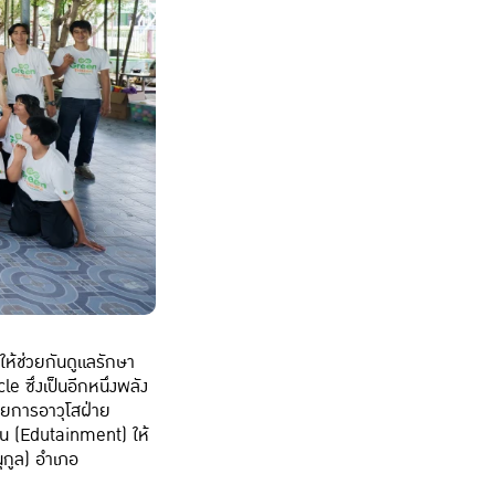
ให้ช่วยกันดูแลรักษา
 ซึ่งเป็นอีกหนึ่งพลัง
วยการอาวุโสฝ่าย
ล่น (Edutainment) ให้
ุกูล) อำเภอ