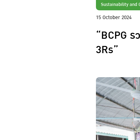
Sustainability and
15 October 2024
“BCPG รว
3Rs”