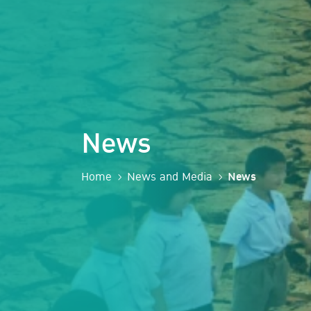
News
Home
News and Media
News