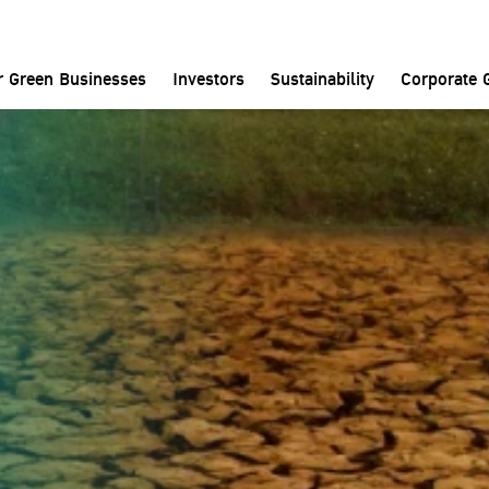
Home
News and Media
News
r Green Businesses
Investors
Sustainability
Corporate 