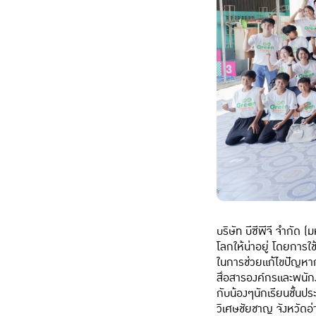
บริษัท บีซีพีจี จำกัด
โลกให้น่าอยู่ โดยการใ
ในการช่วยแก้ไขปัญหา
สื่อสารองค์กรและ
พนัก
กับน้องๆนักเรียนชั้นป
วิเศษชัยชาญ จังหวัดอ่า