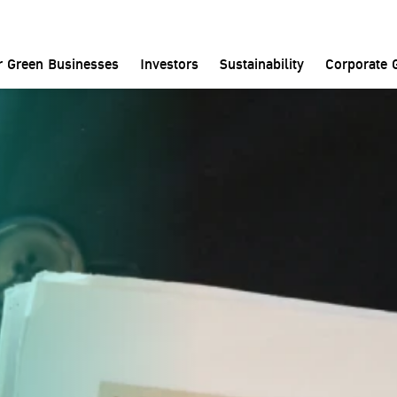
Home
Investors
News Clippings
r Green Businesses
Investors
Sustainability
Corporate 