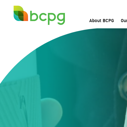
About BCPG
Ou